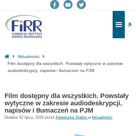
Film
dostępny
Facebook
YouTube
Twitter
dla
wszystkich.
Po
-
-
-
Powstały
pa
wytyczne
otwiera
otwiera
otwiera
w
do
się
się
się
zakresie
Strona
Aktualności
audiodeskrypcji,
w
w
w
główna
Film dostępny dla wszystkich. Powstały wytyczne w zakresie
napisów
audiodeskrypcji, napisów i tłumaczeń na PJM
i
nowym
nowym
nowym
tłumaczeń
oknie
oknie
oknie
na
PJM
Film dostępny dla wszystkich. Powstały
-
wytyczne w zakresie audiodeskrypcji,
Fundacja
napisów i tłumaczeń na PJM
Instytut
Dodane
02 lipca, 2026
przez
Agnieszka Stabro
w
Aktualności
Rozwoju
Regionalnego