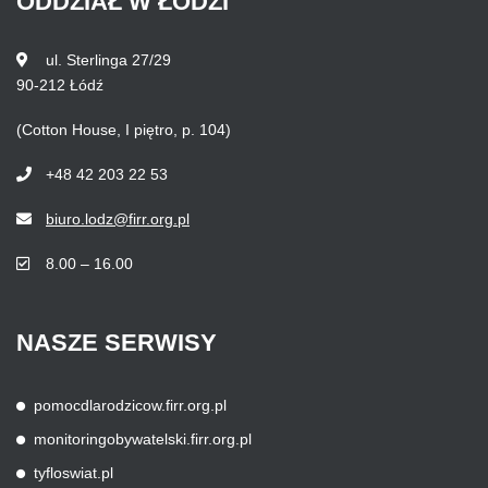
ODDZIAŁ
W
ŁODZI
ul. Sterlinga 27/29
90-212 Łódź
(Cotton House, I piętro, p. 104)
+48 42 203 22 53
biuro.lodz@firr.org.pl
8.00 – 16.00
NASZE
SERWISY
pomocdlarodzicow.firr.org.pl
monitoringobywatelski.firr.org.pl
tyfloswiat.pl