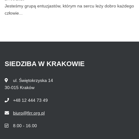
Jesteśmy grupą entuzjastów, którym na sercu leży dobro każdego
człowie...
SIEDZIBA
W
KRAKOWIE
ul. Świętokrzyska 14
30-015 Kraków
+48 12 444 73 49
biuro@firr.org.pl
8.00 - 16.00