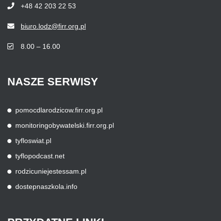
+48 42 203 22 53
biuro.lodz@firr.org.pl
8.00 – 16.00
NASZE
SERWISY
pomocdlarodzicow.firr.org.pl
monitoringobywatelski.firr.org.pl
tyfloswiat.pl
tyflopodcast.net
rodzicuniejestessam.pl
dostepnaszkola.info