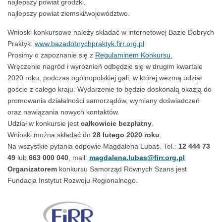
najlepszy powiat grodzki,
najlepszy powiat ziemski/województwo.
Wnioski konkursowe należy składać w internetowej Bazie Dobrych
Praktyk:
www.bazadobrychpraktyk.firr.org.pl
Prosimy o zapoznanie się z
Regulaminem Konkursu.
Wręczenie nagród i wyróżnień odbędzie się w drugim kwartale
2020 roku, podczas ogólnopolskiej gali, w której wezmą udział
goście z całego kraju. Wydarzenie to będzie doskonałą okazją do
promowania działalności samorządów, wymiany doświadczeń
oraz nawiązania nowych kontaktów.
Udział w konkursie jest
całkowicie bezpłatny
.
Wnioski można składać do
28 lutego 2020 roku
.
Na wszystkie pytania odpowie Magdalena Lubaś. Tel.:
12 444 73
49
lub
663 000 040
, mail:
magdalena.lubas@firr.org.p
l
Organizatorem
konkursu Samorząd Równych Szans jest
Fundacja Instytut Rozwoju Regionalnego.