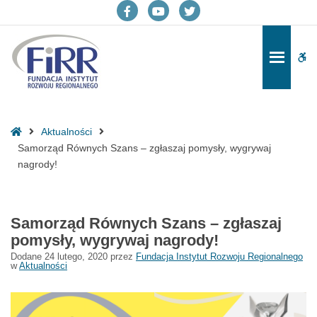
Samorząd
Równych
Facebook
YouTube
Twitter
Szans
–
Po
-
-
-
zgłaszaj
pa
pomysły,
otwiera
otwiera
otwiera
wygrywaj
do
się
się
się
nagrody!
Strona
Aktualności
-
w
w
w
główna
Samorząd Równych Szans – zgłaszaj pomysły, wygrywaj
Fundacja
nagrody!
Instytut
nowym
nowym
nowym
Rozwoju
oknie
oknie
oknie
Regionalnego
Samorząd Równych Szans – zgłaszaj
pomysły, wygrywaj nagrody!
Dodane
24 lutego, 2020
przez
Fundacja Instytut Rozwoju Regionalnego
w
Aktualności