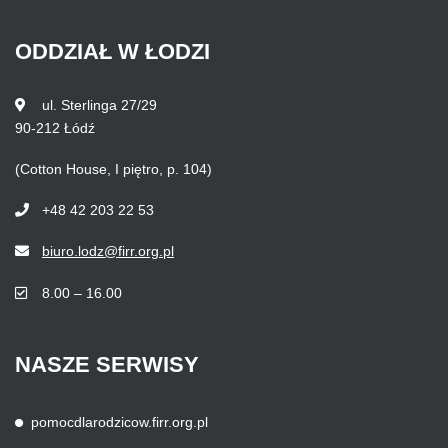
ODDZIAŁ
W
ŁODZI
ul. Sterlinga 27/29
90-212 Łódź
(Cotton House, I piętro, p. 104)
+48 42 203 22 53
biuro.lodz@firr.org.pl
8.00 – 16.00
NASZE
SERWISY
pomocdlarodzicow.firr.org.pl