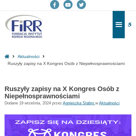
Ruszyły
zapisy
Facebook
YouTube
Twitter
na
X
Po
-
-
-
Kongres
pa
Osób
otwiera
otwiera
otwiera
z
do
się
się
się
Niepełnosprawnościami
Strona
Aktualności
-
w
w
w
główna
Ruszyły zapisy na X Kongres Osób z Niepełnosprawnościami
Fundacja
Instytut
nowym
nowym
nowym
Rozwoju
oknie
oknie
oknie
Regionalnego
Ruszyły zapisy na X Kongres Osób z
Niepełnosprawnościami
Dodane
19 września, 2024
przez
Agnieszka Stabro
w
Aktualności