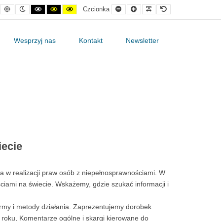
Kontrast
Tryb
Kontrast
Ustaw
Kontrast
Mniejsza
Większa
Czytelne
Czcionka
Czcionka
domyślny
nocny
czarno-
kontrast
żółto-
czcionka
czcionka
czcionki
domyślna
biały
czarno-
czarny
żółty
Wesprzyj nas
Kontakt
Newsletter
iecie
ka w realizacji praw osób z niepełnosprawnościami. W
ciami na świecie. Wskażemy, gdzie szukać informacji i
rmy i metody działania. Zaprezentujemy dorobek
oku, Komentarze ogólne i skargi kierowane do