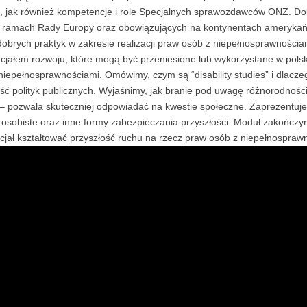
, jak również kompetencje i role Specjalnych sprawozdawców ONZ. D
 ramach Rady Europy oraz obowiązujących na kontynentach amerykańsk
obrych praktyk w zakresie realizacji praw osób z niepełnosprawnościa
tencjałem rozwoju, które mogą być przeniesione lub wykorzystane w p
iepełnosprawnościami. Omówimy, czym są “disability studies” i dlaczeg
ść polityk publicznych. Wyjaśnimy, jak branie pod uwagę różnorodności
 – pozwala skuteczniej odpowiadać na kwestie społeczne. Zaprezentu
je osobiste oraz inne formy zabezpieczania przyszłości. Moduł zakończy
jał kształtować przyszłość ruchu na rzecz praw osób z niepełnospraw