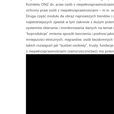
Komitetu ONZ ds. praw osób z niepełnosprawnościami
ochrony praw osób z niepełnosprawnościami – m.in. w
Druga część modułu da obraz najnowszych trendów i d
najistotniejszych zjawisk w tym zakresie z dużym po
systemów zbierania i monitorowania danych na temat n
“koprodukcja” zmienia sposób tworzenia i podnosi jako
mniejszości etnicznych, migrantów, osób bezdomnych
takich rozwiązań jak “budżet osobisty”, trusty, fundac
z niepełnosprawnościami (samorzecznictwo) ma potenc