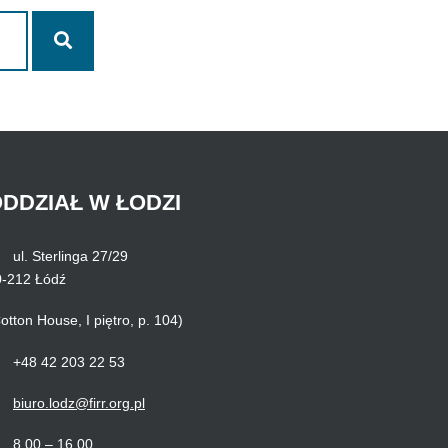
Szukaj
DDZIAŁ
W
ŁODZI
ul. Sterlinga 27/29
0-212 Łódź
otton House, I piętro, p. 104)
+48 42 203 22 53
biuro.lodz@firr.org.pl
8.00 – 16.00