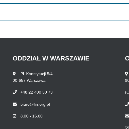
ODDZIAŁ
W
WARSZAWIE
O
Pl. Konstytucji 5/4
00-657 Warszawa
9
+48 22 400 50 73
(C
biuro@firr.org.pl
8.00 - 16.00