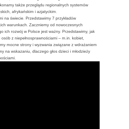
okonamy także przeglądu regionalnych systemów
ich, afrykańskim i azjatyckim.
mi na świecie. Przedstawimy 7 przykładów
olskich warunkach. Zaczniemy od nowoczesnych
o ich rozwój w Polsce jest ważny. Przedstawimy, jak
 osób z niepełnosprawnościami – m.in. kobiet,
jemy mocne strony i wyzwania związane z wdrażaniem
my na wskazaniu, dlaczego głos dzieci i młodzieży
nościami.