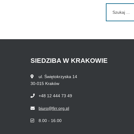
Szukaj:
SIEDZIBA
W
KRAKOWIE
ul. Świętokrzyska 14
30-015 Kraków
+48 12 444 73 49
biuro@firr.org.pl
8.00 - 16.00