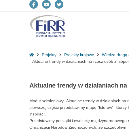
Aktualne
trendy
Facebook
YouTube
Twitter
w
działaniach
-
-
-
na
rzecz
otwiera
otwiera
otwiera
osób
się
się
się
z
Strona
Projekty
Projekty krajowe
Wiedza drogą 
niepełnosprawnościami
w
w
w
główna
Aktualne trendy w działaniach na rzecz osób z niep
na
świecie
nowym
nowym
nowym
-
oknie
oknie
oknie
Fundacja
Aktualne trendy w działaniach na
Instytut
Rozwoju
Moduł szkoleniowy „Aktualne trendy w działaniach na 
Regionalnego
pierwszej części przedstawimy mapę “liderów”, którzy 
inspiracji.
Przedstawimy początki i ewolucję międzynarodowego r
Organizacji Narodów Zjednoczonych, ze szczególnym 