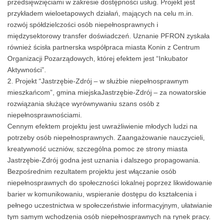
przedsięwzięciami w zakresie dostępności usług. Projekt jest
przykładem wieloetapowych działań, mających na celu m.in.
rozwój spółdzielczości osób niepełnosprawnych i
międzysektorowy transfer doświadczeń. Uznanie PFRON zyskała
również ścisła partnerska współpraca miasta Konin z Centrum
Organizacji Pozarządowych, której efektem jest “Inkubator
Aktywności”.
Projekt “Jastrzębie-Zdrój – w służbie niepełnosprawnym
mieszkańcom”, gmina miejskaJastrzębie-Zdrój – za nowatorskie
rozwiązania służące wyrównywaniu szans osób z
niepełnosprawnościami.
Cennym efektem projektu jest uwrażliwienie młodych ludzi na
potrzeby osób niepełnosprawnych. Zaangażowanie nauczycieli,
kreatywność uczniów, szczególna pomoc ze strony miasta
Jastrzębie-Zdrój godna jest uznania i dalszego propagowania.
Bezpośrednim rezultatem projektu jest włączanie osób
niepełnosprawnych do społeczności lokalnej poprzez likwidowanie
barier w komunikowaniu, wspieranie dostępu do kształcenia i
pełnego uczestnictwa w społeczeństwie informacyjnym, ułatwianie
tym samym wchodzenia osób niepełnosprawnych na rynek pracy.