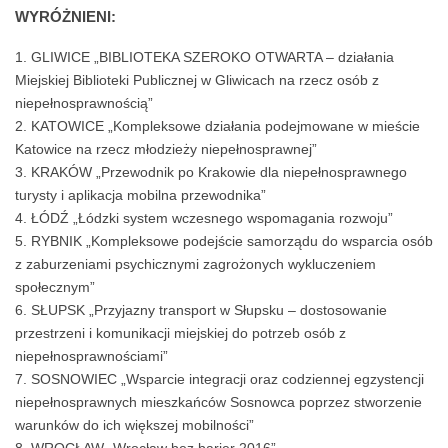
WYRÓŻNIENI:
GLIWICE „BIBLIOTEKA SZEROKO OTWARTA – działania
Miejskiej Biblioteki Publicznej w Gliwicach na rzecz osób z
niepełnosprawnością”
KATOWICE „Kompleksowe działania podejmowane w mieście
Katowice na rzecz młodzieży niepełnosprawnej”
KRAKÓW „Przewodnik po Krakowie dla niepełnosprawnego
turysty i aplikacja mobilna przewodnika”
ŁÓDŹ „Łódzki system wczesnego wspomagania rozwoju”
RYBNIK „Kompleksowe podejście samorządu do wsparcia osób
z zaburzeniami psychicznymi zagrożonych wykluczeniem
społecznym”
SŁUPSK „Przyjazny transport w Słupsku – dostosowanie
przestrzeni i komunikacji miejskiej do potrzeb osób z
niepełnosprawnościami”
SOSNOWIEC „Wsparcie integracji oraz codziennej egzystencji
niepełnosprawnych mieszkańców Sosnowca poprzez stworzenie
warunków do ich większej mobilności”
WROCŁAW „Wrocław bez barier 2016”