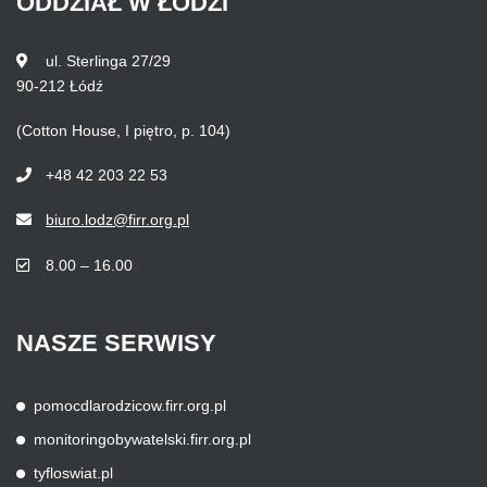
ODDZIAŁ
W
ŁODZI
ul. Sterlinga 27/29
90-212 Łódź
(Cotton House, I piętro, p. 104)
+48 42 203 22 53
biuro.lodz@firr.org.pl
8.00 – 16.00
NASZE
SERWISY
pomocdlarodzicow.firr.org.pl
monitoringobywatelski.firr.org.pl
tyfloswiat.pl