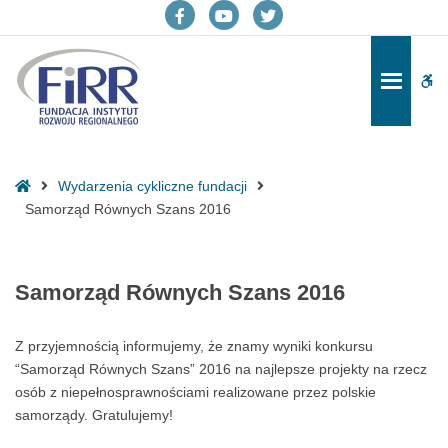
Samorząd
Równych
Facebook
YouTube
Twitter
Szans
2016
Po
-
-
-
-
pa
Fundacja
otwiera
otwiera
otwiera
Instytut
do
się
się
się
Rozwoju
Strona
Wydarzenia cykliczne fundacji
Regionalnego
w
w
w
główna
Samorząd Równych Szans 2016
nowym
nowym
nowym
oknie
oknie
oknie
Samorząd Równych Szans 2016
Z przyjemnością informujemy, że znamy wyniki konkursu
“Samorząd Równych Szans” 2016 na najlepsze projekty na rzecz
osób z niepełnosprawnościami realizowane przez polskie
samorządy. Gratulujemy!